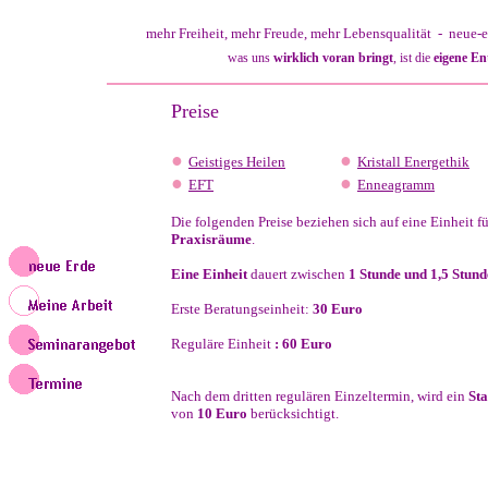
mehr Freiheit, mehr Freude, mehr
Lebensqualität
- neue-e
was uns
wirklich voran bringt
, ist die
eigene En
Preise
●
●
Geistiges Heilen
Kristall Energethik
●
●
EFT
Enneagramm
Die folgenden Preise beziehen sich auf eine Einheit 
Praxisräume
.
Eine Einheit
dauert zwischen
1 Stunde und 1,5 Stun
Erste Beratungseinheit:
30 Euro
Reguläre Einheit
: 60 Euro
Nach dem dritten regulären Einzeltermin, wird ein
St
von
10 Euro
berücksichtigt.